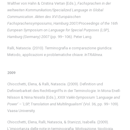
Walther von Hahn & Cristina Vertan (Eds.),
Fachsprachen in der
weltweiten Kommunikation/Specialized Language in Global
Communication.
Akten des XVI Europäischen
Fachsprachensymposiums, Hamburg 2007/Proceedings of the 16th
European Symposium on Language for Special Purposes (LSP),
Hamburg (Germany) 2007
(pp. 99–106). Peter Lang.
Ralli, Natascia. (2010). Terminografia e comparazione giuridica:
Metodo, applicazioni e problematiche chiave.
InTRAlinea
.
2009
Chiocchetti, Elena, & Ralli, Natascia. (2009). Definition und
Definierbarkeit des Rechtbegriffs in der Terminologie. In Mona Enell-
Nilsson & Niina Nissilä (Eds.),
XXIX Vakki-Symposium ‘Language and
Power’ – ‘LSP, Translation and Multilingualism’
(Vol. 36, pp. 99–109).
Vaasa University.
Chiocchetti, Elena, Ralli, Natascia, & Stanizzi, Isabella. (2009).
L’importanza delle note in terminografia: Motivazione, tipologia,