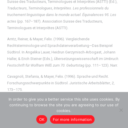
Suisse des Traducteurs, Terminologues et Interprètes (ASTTI) (Ed.),
Traducteurs, Terminologues, Interprètes. Les professionnels du
truchement linguistique dans le monde actuel. Équivalences 95. Les
actes
(pp. 167–187). Association Suisse des Traducteurs,
Terminologues et Interprètes (ASTTI).
Arntz, Reiner, & Mayer, Felix. (1996). Vergleichende
Rechtsterminologie und Sprachdatenverarbeitung—Das Beispiel
Südtirol. In Angelika Lauer, Heidrun Gerzymisch-Arbogast, Johann
Haller, & Erich Steiner (Eds.),
Übersetzungswissenschaft im Umbruch.
Festschrift für Wolfram Wilß zum 70. Geburtstag
(pp. 111–123). Narr.
Cavagnoli, Stefania, & Mayer, Felix. (1996). Sprache und Recht.
Forschungsschwerpunkte in Südtirol.
Juristische Arbeitsblätter
,
2
,
173–175.
In order to give you a better service this site uses cookies. By
Mayer, Felix. (1996a). The representation of inconsistent relationships
continuing to browse the site you are agreeing to our use of
in termbanks. In Christian Galinski & Klaus-Dirk Schmitz (Eds.),
cookies.
TKE’96. Proceedings of the fourth International Congress on
OK
For more information
Terminology and Knowledge Engineering, August 1996
(pp. 225–232).
Indeks.