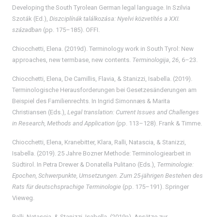
Developing the South Tyrolean German legal language. In Szilvia
Szoták (Ed.),
Diszciplínák találkozása: Nyelvi közvetítés a XXI.
században
(pp. 175–185). OFFI.
Chiocchetti, Elena. (2019d). Terminology work in South Tyrol: New
approaches, new termbase, new contents.
Terminologija
,
26
, 6–23.
Chiocchetti, Elena, De Camillis, Flavia, & Stanizzi, Isabella. (2019).
Terminologische Herausforderungen bei Gesetzesänderungen am
Beispiel des Familienrechts. In Ingrid Simonnæs & Marita
Christiansen (Eds.),
Legal translation: Current Issues and Challenges
in Research, Methods and Application
(pp. 113–128). Frank & Timme.
Chiocchetti, Elena, Kranebitter, Klara, Ralli, Natascia, & Stanizzi,
Isabella. (2019). 25 Jahre Bozner Methode: Terminologiearbeit in
Südtirol. In Petra Drewer & Donatella Pulitano (Eds.),
Terminologie:
Epochen, Schwerpunkte, Umsetzungen. Zum 25-jährigen Bestehen des
Rats für deutschsprachige Terminologie
(pp. 175–191). Springer
Vieweg.
Ralli, Natascia, & Stanizzi, Isabella. (2019a). Ansätze zur