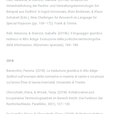
Vereinheitlichung der Rechts- und Verwaltungsterminologie: Ein
Beispiel aus Südtirol. In Ingrid Simonnæs, Øivin Andersen, & Klaus
Schubert (Eds.),
New Challenges for Research on Language for
Special Purposes
(pp. 159–172). Frank & Timme.
Ralli, Natascia, & Stanizzi, Isabella. (2019b). Il linguaggio giuridico
tedesco in Alto Adige. Evoluzione delle politiche terminologiche.
AIDA Informazioni
,
36
(numero speciale), 169–189.
2018
Benacchio, Pamina. (2018).
La traduzione giuridica in Alto Adige-
Südtirol sull’esempio della normativa in materia di salute e sicurezza
sul lavoro
[Tesi di laurea triennale]. Università di Trieste.
Chiocchetti, Elena, & Wissik, Tanja. (2018). Kollaborative und
kooperative Terminologiearbeit im Bereich Recht: Die Funktion der
Rechtsfachleute.
Parallèles
,
30
(1), 137–153.
De Camillis, Flavia, & Chiocchetti, Elena. (2018). Politiche traduttive