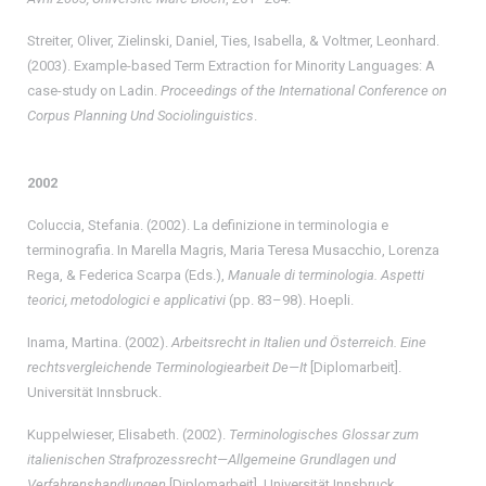
Streiter, Oliver, Zielinski, Daniel, Ties, Isabella, & Voltmer, Leonhard.
(2003). Example-based Term Extraction for Minority Languages: A
case-study on Ladin.
Proceedings of the International Conference on
Corpus Planning Und Sociolinguistics
.
2002
Coluccia, Stefania. (2002). La definizione in terminologia e
terminografia. In Marella Magris, Maria Teresa Musacchio, Lorenza
Rega, & Federica Scarpa (Eds.),
Manuale di terminologia. Aspetti
teorici, metodologici e applicativi
(pp. 83–98). Hoepli.
Inama, Martina. (2002).
Arbeitsrecht in Italien und Österreich.
Eine
rechtsvergleichende Terminologiearbeit De—It
[Diplomarbeit].
Universität Innsbruck.
Kuppelwieser, Elisabeth. (2002).
Terminologisches Glossar zum
italienischen Strafprozessrecht—Allgemeine Grundlagen und
Verfahrenshandlungen
[Diplomarbeit]. Universität Innsbruck.