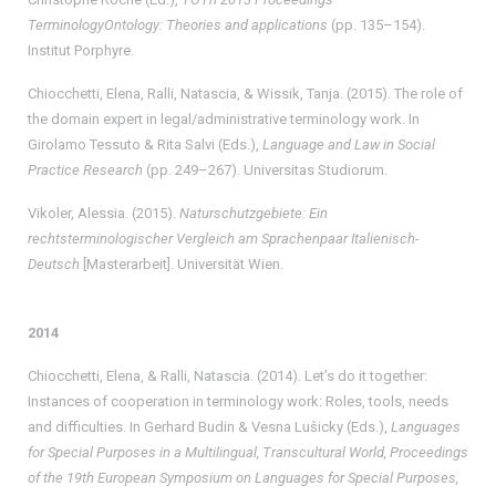
TerminologyOntology: Theories and applications
(pp. 135–154).
Institut Porphyre.
Chiocchetti, Elena, Ralli, Natascia, & Wissik, Tanja. (2015). The role of
the domain expert in legal/administrative terminology work. In
Girolamo Tessuto & Rita Salvi (Eds.),
Language and Law in Social
Practice Research
(pp. 249–267). Universitas Studiorum.
Vikoler, Alessia. (2015).
Naturschutzgebiete: Ein
rechtsterminologischer Vergleich am Sprachenpaar Italienisch-
Deutsch
[Masterarbeit]. Universität Wien.
2014
Chiocchetti, Elena, & Ralli, Natascia. (2014). Let’s do it together:
Instances of cooperation in terminology work: Roles, tools, needs
and difficulties. In Gerhard Budin & Vesna Lušicky (Eds.),
Languages
for Special Purposes in a Multilingual, Transcultural World, Proceedings
of the 19th European Symposium on Languages for Special Purposes,