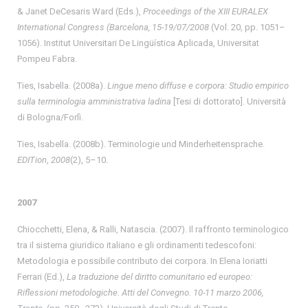
& Janet DeCesaris Ward (Eds.),
Proceedings of the XIII EURALEX
International Congress (Barcelona, 15-19/07/2008
(Vol. 20, pp. 1051–
1056). Institut Universitari De Lingüística Aplicada, Universitat
Pompeu Fabra.
Ties, Isabella. (2008a).
Lingue meno diffuse e corpora: Studio empirico
sulla terminologia amministrativa ladina
[Tesi di dottorato]. Università
di Bologna/Forlì.
Ties, Isabella. (2008b). Terminologie und Minderheitensprache.
EDITion
,
2008
(2), 5–10.
2007
Chiocchetti, Elena, & Ralli, Natascia. (2007). Il raffronto terminologico
tra il sistema giuridico italiano e gli ordinamenti tedescofoni:
Metodologia e possibile contributo dei corpora. In Elena Ioriatti
Ferrari (Ed.),
La traduzione del diritto comunitario ed europeo:
Riflessioni metodologiche. Atti del Convegno. 10-11 marzo 2006,