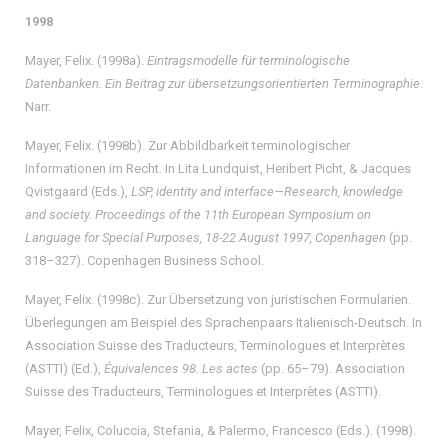
1998
Mayer, Felix. (1998a).
Eintragsmodelle für terminologische
Datenbanken.
Ein Beitrag zur übersetzungsorientierten Terminographie
.
Narr.
Mayer, Felix. (1998b). Zur Abbildbarkeit terminologischer
Informationen im Recht. In Lita Lundquist, Heribert Picht, & Jacques
Qvistgaard (Eds.),
LSP, identity and interface—Research, knowledge
and society. Proceedings of the 11th European Symposium on
Language for Special Purposes, 18-22 August 1997, Copenhagen
(pp.
318–327). Copenhagen Business School.
Mayer, Felix. (1998c). Zur Übersetzung von juristischen Formularien.
Überlegungen am Beispiel des Sprachenpaars Italienisch-Deutsch. In
Association Suisse des Traducteurs, Terminologues et Interprètes
(ASTTI) (Ed.),
Équivalences 98.
Les actes
(pp. 65–79). Association
Suisse des Traducteurs, Terminologues et Interprètes (ASTTI).
Mayer, Felix, Coluccia, Stefania, & Palermo, Francesco (Eds.). (1998).