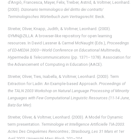
d’Angiò, Francesca, Mayer, Felix, Treiber, Astrid, & Voltmer, Leonhard.
(2003).
Dizionario terminologico del diritto dei contratti/
Terminologisches Wörterbuch zum Vertragsrecht
. Beck.
Streiter, Oliver, Knapp, Judith, & Voltmer, Leonhard. (2003).
GYMN@ZILLA: A browser-like repository for open learning
resources. In David Lassner & Carmel McNaught (Eds.),
Proceedings
of ED-MEDIA 2003—World Conference on Educational Multimedia,
Hypermedia & Telecommunications
(pp. 1371–1378). Association for
the Advancement of Computing in Education (AACE).
Streiter, Oliver, Ties, Isabella, & Voltmer, Leonhard. (2003). Term
Extraction for Ladin: An Example-based Approach.
Proceedings of
the TALN 2003 Workshop on Natural Language Processing of Minority
Languages with Few Computational Linguistic Resources (11-14 June,
Batz-Sur Mer)
.
Streiter, Oliver, & Voltmer, Leonhard. (2003). A Model for Dynamic
term presentation.
Terminologie et Intelligence Artificielle TIA-2003.
Actes Des Cinquièmes Rencontres ; Strasbourg, Les 31 Mars et 1er
Avril 2003, Université Marc Bloch
, 201–204.