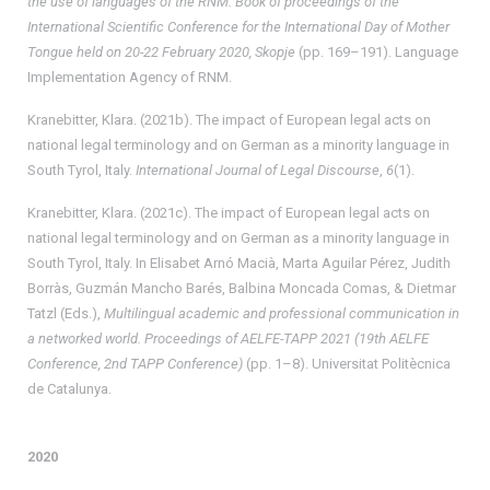
the use of languages of the RNM. Book of proceedings of the
International Scientific Conference for the International Day of Mother
Tongue held on 20-22 February 2020, Skopje
(pp. 169–191). Language
Implementation Agency of RNM.
Kranebitter, Klara. (2021b). The impact of European legal acts on
national legal terminology and on German as a minority language in
South Tyrol, Italy.
International Journal of Legal Discourse
,
6
(1).
Kranebitter, Klara. (2021c). The impact of European legal acts on
national legal terminology and on German as a minority language in
South Tyrol, Italy. In Elisabet Arnó Macià, Marta Aguilar Pérez, Judith
Borràs, Guzmán Mancho Barés, Balbina Moncada Comas, & Dietmar
Tatzl (Eds.),
Multilingual academic and professional communication in
a networked world. Proceedings of AELFE-TAPP 2021 (19th AELFE
Conference, 2nd TAPP Conference)
(pp. 1–8). Universitat Politècnica
de Catalunya.
2020