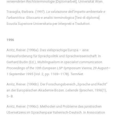
verwendeten Rechtsterminologie
[Diplomarbeit]. Universität Wien.
Travaglia, Barbara. (1997).
La valutazione dell’impatto ambientale e
l’urbanistica. Glossario e analisi terminologica
[Tesi di diploma].
Scuola Superiore Universitaria per Interpreti e Traduttori.
1996
Arntz, Reiner. (1996a). Das vielsprachige Europa – eine
Herausforderung für Sprachpolitik und Sprachwissenschaft. In
Gerhard Budin (Ed.),
Multilingualism in specialist communication.
Proceedings of the 10th European LSP Symposium Vienna, 29 August—
1 September 1995
(Vol. 2, pp. 1169–1178). TermNet.
Arntz, Reiner. (1996b). Der Forschungsbereich „Sprache und Recht“
an der Europäischen Akademie Bozen.
Lebende Sprachen
,
1996
(1),
5–8.
Arntz, Reiner. (1996c). Methoden und Probleme des juristischen
Übersetzens im Sprachenpaar Italienisch-Deutsch. In Association