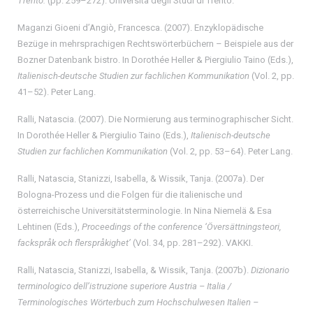
Trento.
(pp. 259–272). Università degli Studi di Trento.
Maganzi Gioeni d’Angiò, Francesca. (2007). Enzyklopädische
Bezüge in mehrsprachigen Rechtswörterbüchern – Beispiele aus der
Bozner Datenbank bistro. In Dorothée Heller & Piergiulio Taino (Eds.),
Italienisch-deutsche Studien zur fachlichen Kommunikation
(Vol. 2, pp.
41–52). Peter Lang.
Ralli, Natascia. (2007). Die Normierung aus terminographischer Sicht.
In Dorothée Heller & Piergiulio Taino (Eds.),
Italienisch-deutsche
Studien zur fachlichen Kommunikation
(Vol. 2, pp. 53–64). Peter Lang.
Ralli, Natascia, Stanizzi, Isabella, & Wissik, Tanja. (2007a). Der
Bologna-Prozess und die Folgen für die italienische und
österreichische Universitätsterminologie. In Nina Niemelä & Esa
Lehtinen (Eds.),
Proceedings of the conference ‘Översättningsteori,
fackspråk och flerspråkighet’
(Vol. 34, pp. 281–292). VAKKI.
Ralli, Natascia, Stanizzi, Isabella, & Wissik, Tanja. (2007b).
Dizionario
terminologico dell’istruzione superiore Austria – Italia /
Terminologisches Wörterbuch zum Hochschulwesen Italien –