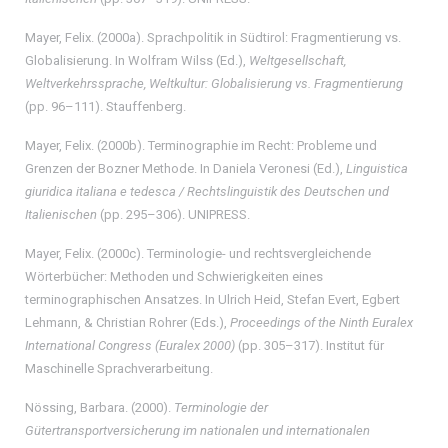
Mayer, Felix. (2000a). Sprachpolitik in Südtirol: Fragmentierung vs.
Globalisierung. In Wolfram Wilss (Ed.),
Weltgesellschaft,
Weltverkehrssprache, Weltkultur: Globalisierung vs. Fragmentierung
(pp. 96–111). Stauffenberg.
Mayer, Felix. (2000b). Terminographie im Recht: Probleme und
Grenzen der Bozner Methode. In Daniela Veronesi (Ed.),
Linguistica
giuridica italiana e tedesca / Rechtslinguistik des Deutschen und
Italienischen
(pp. 295–306). UNIPRESS.
Mayer, Felix. (2000c). Terminologie- und rechtsvergleichende
Wörterbücher: Methoden und Schwierigkeiten eines
terminographischen Ansatzes. In Ulrich Heid, Stefan Evert, Egbert
Lehmann, & Christian Rohrer (Eds.),
Proceedings of the Ninth Euralex
International Congress (Euralex 2000)
(pp. 305–317). Institut für
Maschinelle Sprachverarbeitung.
Nössing, Barbara. (2000).
Terminologie der
Gütertransportversicherung im nationalen und internationalen