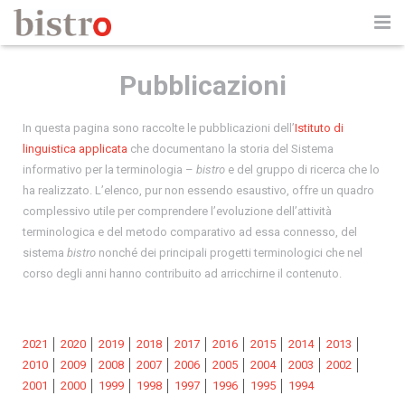
Informazioni su bistro
Pubblicazioni
Guida all’uso
In questa pagina sono raccolte le pubblicazioni dell’
Istituto di
Partner
linguistica applicata
che documentano la storia del Sistema
informativo per la terminologia –
bistro
e del gruppo di ricerca che lo
Pubblicazioni
ha realizzato. L’elenco, pur non essendo esaustivo, offre un quadro
complessivo utile per comprendere l’evoluzione dell’attività
News
terminologica e del metodo comparativo ad essa connesso, del
sistema
bistro
nonché dei principali progetti terminologici che nel
Contatti
corso degli anni hanno contribuito ad arricchirne il contenuto.
2021
│
2020
│
2019
│
2018
│
2017
│
2016
│
2015
│
2014
│
2013
│
2010
│
2009
│
2008
│
2007
│
2006
│
2005
│
2004
│
2003
│
2002
│
2001
│
2000
│
1999
│
1998
│
1997
│
1996
│
1995
│
1994