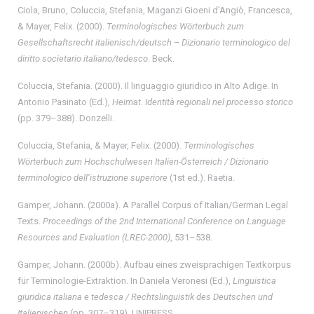
Ciola, Bruno, Coluccia, Stefania, Maganzi Gioeni d’Angiò, Francesca,
& Mayer, Felix. (2000).
Terminologisches Wörterbuch zum
Gesellschaftsrecht italienisch/deutsch – Dizionario terminologico del
diritto societario italiano/tedesco
. Beck.
Coluccia, Stefania. (2000). Il linguaggio giuridico in Alto Adige. In
Antonio Pasinato (Ed.),
Heimat. Identità regionali nel processo storico
(pp. 379–388). Donzelli.
Coluccia, Stefania, & Mayer, Felix. (2000).
Terminologisches
Wörterbuch zum Hochschulwesen Italien-Österreich / Dizionario
terminologico dell’istruzione superiore
(1st ed.). Raetia.
Gamper, Johann. (2000a). A Parallel Corpus of Italian/German Legal
Texts.
Proceedings of the 2nd International Conference on Language
Resources and Evaluation (LREC-2000)
, 531–538.
Gamper, Johann. (2000b). Aufbau eines zweisprachigen Textkorpus
für Terminologie-Extraktion. In Daniela Veronesi (Ed.),
Linguistica
giuridica italiana e tedesca / Rechtslinguistik des Deutschen und
Italienischen
(pp. 307–319). UNIPRESS.