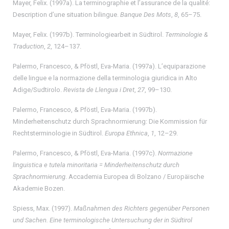
Mayer, Felix. (1997a). La terminographie et l’assurance de la qualité:
Description d’une situation bilingue.
Banque Des Mots
,
8
, 65–75.
Mayer, Felix. (1997b). Terminologiearbeit in Südtirol.
Terminologie &
Traduction
,
2
, 124–137.
Palermo, Francesco, & Pföstl, Eva-Maria. (1997a). L’equiparazione
delle lingue e la normazione della terminologia giuridica in Alto
Adige/Sudtirolo.
Revista de Llengua i Dret
,
27
, 99–130.
Palermo, Francesco, & Pföstl, Eva-Maria. (1997b).
Minderheitenschutz durch Sprachnormierung: Die Kommission für
Rechtsterminologie in Südtirol.
Europa Ethnica
,
1
, 12–29.
Palermo, Francesco, & Pföstl, Eva-Maria. (1997c).
Normazione
linguistica e tutela minoritaria = Minderheitenschutz durch
Sprachnormierung
. Accademia Europea di Bolzano / Europäische
Akademie Bozen.
Spiess, Max. (1997).
Maßnahmen des Richters gegenüber Personen
und Sachen. Eine terminologische Untersuchung der in Südtirol