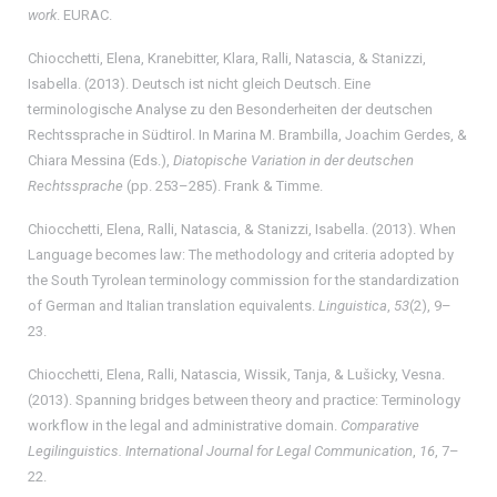
work
. EURAC.
Chiocchetti, Elena, Kranebitter, Klara, Ralli, Natascia, & Stanizzi,
Isabella. (2013). Deutsch ist nicht gleich Deutsch. Eine
terminologische Analyse zu den Besonderheiten der deutschen
Rechtssprache in Südtirol. In Marina M. Brambilla, Joachim Gerdes, &
Chiara Messina (Eds.),
Diatopische Variation in der deutschen
Rechtssprache
(pp. 253–285). Frank & Timme.
Chiocchetti, Elena, Ralli, Natascia, & Stanizzi, Isabella. (2013). When
Language becomes law: The methodology and criteria adopted by
the South Tyrolean terminology commission for the standardization
of German and Italian translation equivalents.
Linguistica
,
53
(2), 9–
23.
Chiocchetti, Elena, Ralli, Natascia, Wissik, Tanja, & Lušicky, Vesna.
(2013). Spanning bridges between theory and practice: Terminology
workflow in the legal and administrative domain.
Comparative
Legilinguistics. International Journal for Legal Communication
,
16
, 7–
22.