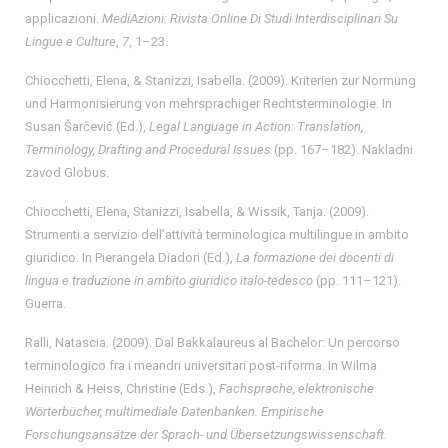
applicazioni.
MediAzioni: Rivista Online Di Studi Interdisciplinari Su
Lingue e Culture
,
7
, 1–23.
Chiocchetti, Elena, & Stanizzi, Isabella. (2009). Kriterien zur Normung
und Harmonisierung von mehrsprachiger Rechtsterminologie. In
Susan Šarčević (Ed.),
Legal Language in Action: Translation,
Terminology, Drafting and Procedural Issues
(pp. 167–182). Nakladni
zavod Globus.
Chiocchetti, Elena, Stanizzi, Isabella, & Wissik, Tanja. (2009).
Strumenti a servizio dell’attività terminologica multilingue in ambito
giuridico. In Pierangela Diadori (Ed.),
La formazione dei docenti di
lingua e traduzione in ambito giuridico italo-tedesco
(pp. 111–121).
Guerra.
Ralli, Natascia. (2009). Dal Bakkalaureus al Bachelor: Un percorso
terminologico fra i meandri universitari post-riforma. In Wilma
Heinrich & Heiss, Christine (Eds.),
Fachsprache, elektronische
Wörterbücher, multimediale Datenbanken. Empirische
Forschungsansätze der Sprach- und Übersetzungswissenschaft.