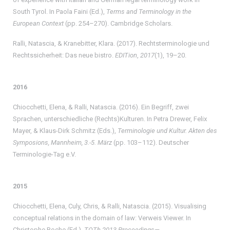
South Tyrol. In Paola Faini (Ed.),
Terms and Terminology in the
European Context
(pp. 254–270). Cambridge Scholars.
Ralli, Natascia, & Kranebitter, Klara. (2017). Rechtsterminologie und
Rechtssicherheit: Das neue bistro.
EDITion
,
2017
(1), 19–20.
2016
Chiocchetti, Elena, & Ralli, Natascia. (2016). Ein Begriff, zwei
Sprachen, unterschiedliche (Rechts)Kulturen. In Petra Drewer, Felix
Mayer, & Klaus-Dirk Schmitz (Eds.),
Terminologie und Kultur. Akten des
Symposions, Mannheim, 3.-5. März
(pp. 103–112). Deutscher
Terminologie-Tag e.V.
2015
Chiocchetti, Elena, Culy, Chris, & Ralli, Natascia. (2015). Visualising
conceptual relations in the domain of law: Verweis Viewer. In
Christophe Roche (Ed.),
TOTh 2013 Proceedings—