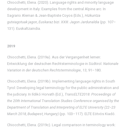
Chiocchetti, Elena. (2020). Language rights and minority language
development in Italy: Examples from the central Alpine arc. In
Sagrario Aleman & Jean-Baptiste Coyos (Eds.),
Hizkuntza
gutxiagotuak jagon, Euskaraz bizi.
XXIII. Jagon Jardunaldia
(pp. 107–
131). Euskaltzaindia.
2019
Chiocchetti, Elena. (2019a). Aus der Vergangenheit lernen:
Entwicklung der deutschen Rechtsterminologie in Südtirol.
Nationale
Variation in der deutschen Rechtsterminologie
,
13
, 91–180.
Chiocchetti, Elena. (2019b). Implementing language rights in South
Tyrol: Developing legal terminology for the public administration and
the judiciary. In Ildikó Horvath (Ed.),
TransELTE2018. Proceedings of
the 20th International Translation Studies Conference organised by the
Department of Translation and Interpreting of ELTE University (22−23
March 2018, Budapest, Hungary)
(pp. 103–117). ELTE Eötvös Kiadó.
Chiocchetti, Elena. (2019c). Legal comparison in terminology work: