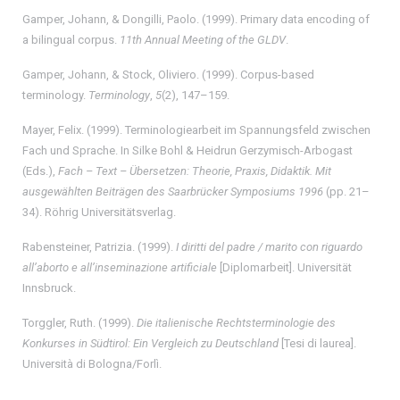
Gamper, Johann, & Dongilli, Paolo. (1999). Primary data encoding of
a bilingual corpus.
11th Annual Meeting of the GLDV
.
Gamper, Johann, & Stock, Oliviero. (1999). Corpus-based
terminology.
Terminology
,
5
(2), 147–159.
Mayer, Felix. (1999). Terminologiearbeit im Spannungsfeld zwischen
Fach und Sprache. In Silke Bohl & Heidrun Gerzymisch-Arbogast
(Eds.),
Fach – Text – Übersetzen: Theorie, Praxis, Didaktik. Mit
ausgewählten Beiträgen des Saarbrücker Symposiums 1996
(pp. 21–
34). Röhrig Universitätsverlag.
Rabensteiner, Patrizia. (1999).
I diritti del padre / marito con riguardo
all’aborto e all’inseminazione artificiale
[Diplomarbeit]. Universität
Innsbruck.
Torggler, Ruth. (1999).
Die italienische Rechtsterminologie des
Konkurses in Südtirol: Ein Vergleich zu Deutschland
[Tesi di laurea].
Università di Bologna/Forlì.