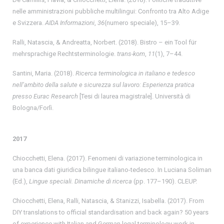
nelle amministrazioni pubbliche multilingui: Confronto tra Alto Adige
e Svizzera.
AIDA Informazioni
,
36
(numero speciale), 15–39.
Ralli, Natascia, & Andreatta, Norbert. (2018). Bistro – ein Tool für
mehrsprachige Rechtsterminologie.
trans-kom
,
11
(1), 7–44.
Santini, Maria. (2018).
Ricerca terminologica in italiano e tedesco
nell’ambito della salute e sicurezza sul lavoro: Esperienza pratica
presso Eurac Research
[Tesi di laurea magistrale]. Università di
Bologna/Forlì.
2017
Chiocchetti, Elena. (2017). Fenomeni di variazione terminologica in
una banca dati giuridica bilingue italiano-tedesco. In Luciana Soliman
(Ed.),
Lingue speciali. Dinamiche di ricerca
(pp. 177–190). CLEUP.
Chiocchetti, Elena, Ralli, Natascia, & Stanizzi, Isabella. (2017). From
DIY translations to official standardisation and back again? 50 years
of experience with Italian and German legal terminology work in