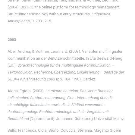
Streiter, Oliver, Ralli, Natascia, Ties, Isabella, & Voltmer, Leonhard.
(2004). BISTRO: the online platform for terminology management.
Structuring terminology without entry structures.
Linguistica
Antverpiensa
,
3
, 203–215.
2003
Abel, Andrea, & Voltmer, Leonhard. (2003). Variablen multilingualer
Kommunikation an der Benutzerschnittstelle. In Uta Seewald-Heeg
(Ed.),
Sprachtechnologie für die multilinguale Kommunikation –
Textproduktion, Recherche, Übersetzung, Lokalisierung – Beiträge der
GLDV-Frühjahrstagung 2003
(pp. 184–198). Gardez.
Aiosa, Egidio. (2003).
Le misure cautelari: Das vierte Buch der
italienischen Strafprozessordnung. Eine Untersuchung über die
einschlägige italienische sowie die in Südtirol verwendete
deutschsprachige Rechtsterminologie und ein Vergleich mit
Deutschland
[Diplomarbeit]. Johannes-Gutenberg-Universität Mainz.
Bullo, Francesca, Ciola, Bruno, Coluccia, Stefania, Maganzi Gioeni