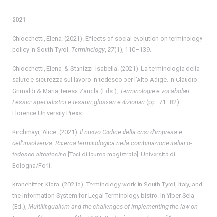
2021
Chiocchetti, Elena. (2021). Effects of social evolution on terminology
policy in South Tyrol.
Terminology
,
27
(1), 110–139.
Chiocchetti, Elena, & Stanizzi, Isabella. (2021). La terminologia della
salute e sicurezza sul lavoro in tedesco per l’Alto Adige. In Claudio
Grimaldi & Maria Teresa Zanola (Eds.),
Terminologie e vocabolari.
Lessici specialistici e tesauri, glossari e dizionari
(pp. 71–82).
Florence University Press.
Kirchmayr, Alice. (2021).
Il nuovo Codice della crisi d’impresa e
dell’insolvenza: Ricerca terminologica nella combinazione italiano-
tedesco altoatesino
[Tesi di laurea magistrale]. Università di
Bologna/Forlì.
Kranebitter, Klara. (2021a). Terminology work in South Tyrol, Italy, and
the Information System for Legal Terminology bistro. In Ylber Sela
(Ed.),
Multilingualism and the challenges of implementing the law on