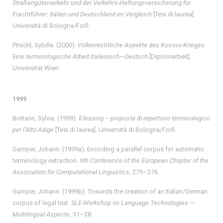
Straßengüterverkehr und der Verkehrs-Haftungsversicherung für
Frachtführer: Italien und Deutschland im Vergleich
[Tesi di laurea].
Università di Bologna/Forlì.
Pitschl, Sybille. (2000).
Völkerrechtliche Aspekte des Kosovo-Krieges:
Eine terminologische Arbeit Italienisch—Deutsch
[Diplomarbeit].
Universität Wien.
1999
Bottarin, Sylvia. (1999).
Il leasing – proposta di repertorio terminologico
per l’Alto Adige
[Tesi di laurea]. Università di Bologna/Forlì.
Gamper, Johann. (1999a). Encoding a parallel corpus for automatic
terminology extraction.
9th Conference of the European Chapter of the
Association for Computational Linguistics
, 275–276.
Gamper, Johann. (1999b). Towards the creation of an Italian/German
corpus of legal text.
SLE-Workshop on Language Technologies —
Multilingual Aspects
, 31–38.