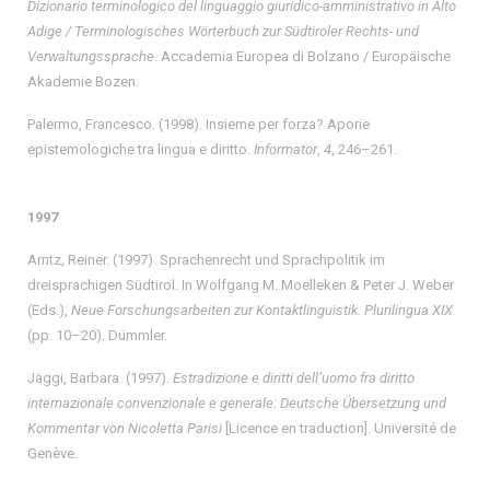
Dizionario terminologico del linguaggio giuridico-amministrativo in Alto
Adige / Terminologisches Wörterbuch zur Südtiroler Rechts- und
Verwaltungssprache
. Accademia Europea di Bolzano / Europäische
Akademie Bozen.
Palermo, Francesco. (1998). Insieme per forza? Aporie
epistemologiche tra lingua e diritto.
Informator
,
4
, 246–261.
1997
Arntz, Reiner. (1997). Sprachenrecht und Sprachpolitik im
dreisprachigen Südtirol. In Wolfgang M. Moelleken & Peter J. Weber
(Eds.),
Neue Forschungsarbeiten zur Kontaktlinguistik.
Plurilingua XIX
(pp. 10–20). Dümmler.
Jäggi, Barbara. (1997).
Estradizione e diritti dell’uomo fra diritto
internazionale convenzionale e generale: Deutsche Übersetzung und
Kommentar von Nicoletta Parisi
[Licence en traduction]. Université de
Genève.