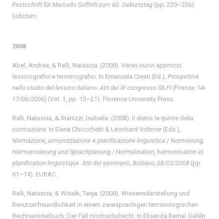
Festschrift für Marcello Soffritti zum 60.
Geburtstag
(pp. 220–236).
Iudicium.
2008
Abel, Andrea, & Ralli, Natascia. (2008). Verso nuovi approcci
lessicografici e terminografici. In Emanuela Cresti (Ed.),
Prospettive
nello studio del lessico italiano. Atti del IX congresso SILFI (Firenze, 14-
17/06/2006)
(Vol. 1, pp. 15–21). Florence University Press.
Ralli, Natascia, & Stanizzi, Isabella. (2008). Il dietro le quinte della
normazione. In Elena Chiocchetti & Leonhard Voltmer (Eds.),
Normazione, armonizzazione e pianificazione linguistica / Normierung,
Harmonisierung und Sprachplanung / Normalisation, harmonisation et
planification linguistique. Atti del seminario, Bolzano, 08/02/2008
(pp.
61–74). EURAC.
Ralli, Natascia, & Wissik, Tanja. (2008). Wissensdarstellung und
Benutzerfreundlichkeit in einem zweisprachigen terminologischen
Rechtswörterbuch: Der Fall Hochschulrecht. In Elisenda Bernal Gallén