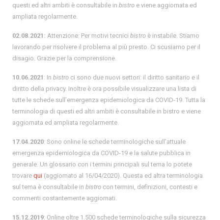
questi ed altri ambiti è consultabile in
bistro
e viene aggiornata ed
ampliata regolarmente.
02.08.2021:
Attenzione: Per motivi tecnici
bistro
è instabile. Stiamo
lavorando per risolvere il problema al più presto. Ci scusiamo per il
disagio. Grazie per la comprensione.
10.06.2021
: In
bistro
ci sono due nuovi settori: il diritto sanitario e il
diritto della privacy. Inoltre è ora possibile visualizzare una lista di
tutte le schede sull’emergenza epidemiologica da COVID-19. Tutta la
terminologia di questi ed altri ambiti è consultabile in bistro e viene
aggiornata ed ampliata regolarmente.
17.04.2020
: Sono online le schede terminologiche sull’attuale
emergenza epidemiologica da COVID-19 e la salute pubblica in
generale. Un glossario con i termini principali sul tema lo potete
trovare
qui
(aggiornato al 16/04/2020). Questa ed altra terminologia
sul tema è consultabile in
bistro
con termini, definizioni, contesti e
commenti costantemente aggiornati.
15.12.2019
: Online oltre 1.500 schede terminologiche sulla sicurezza