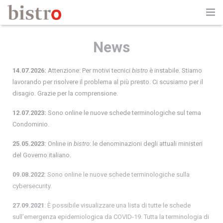
Informazioni su bistro
News
Guida all’uso
14.07.2026:
Attenzione: Per motivi tecnici
bistro
è instabile. Stiamo
Partner
lavorando per risolvere il problema al più presto. Ci scusiamo per il
disagio. Grazie per la comprensione.
Pubblicazioni
12.07.2023:
Sono online le nuove schede terminologiche sul tema
Condominio.
News
25.05.2023:
Online in
bistro
: le denominazioni degli attuali ministeri
Contatti
del Governo italiano.
09.08.2022
: Sono online le nuove schede terminologiche sulla
cybersecurity.
27.09.2021
: È possibile visualizzare una lista di tutte le schede
sull’emergenza epidemiologica da COVID-19. Tutta la terminologia di